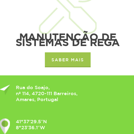
MANUTENÇÃO DE
SISTEMAS DE REGA
SABER MAIS
Rua do Soajo,
nº 114, 4720-111 Barreiros,
Amares, Portugal
41°37’29.5″N
8°23’36.1″W