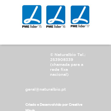
© Naturalbio
Tel.:
253908339
(chamada para a
rede fixa
nacional)
geral@naturalbio.pt
Criado e Desenvolvido por
Creative
Minds